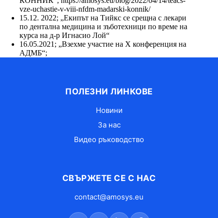
КОННИК“;
https://amosys.eu/blog/2022/04/14/teacs-
vze-uchastie-v-viii-nfdm-madarski-konnik/
15.12. 2022; „Екипът на Тийкс се срещна с лекари
по дентална медицина и зъботехници по време на
курса на д-р Игнасио Лой“
16.05.2021; „Взехме участие на X конференция на
АДМБ“;
ПОЛЕЗНИ ЛИНКОВЕ
Новини
За нас
Видео ръководство
СВЪРЖЕТЕ СЕ С НАС
contact@amosys.eu