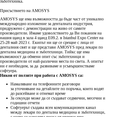
зъботехника.
Присъствието на AMOSYS
AMOSYS ще има възможността да бъде част от уникално
международно изложение за денталната индустрия,
придружено с демонстрации на живо от самите
производители. Имаме удоволствието да Ви поканим на
нашия щанд в зала 4 щанд E09.2. в Istanbul Expo Center на
25-28 май 2023 г. Екипът ни ще се срещне с лица от
денталния свят и ще представи AMOSYS пред лекари по
дентална медицина и зъботехници. Тийкс ще има
възможност да обмени опит със зъботехници и
производители от най-различни места по света. А опитът
ни е необходим, за да развиваме и усъвършенстваме
софтуера.
Някои от ползите при работа с AMOSYS са:
Намаляване на телефонните разговори
за уточняване на детайлите по поръчка, които водят
до разсейване и отнемат време
За секунди може да се създават седмични, месечни и
годишни отчети
Софтуерът създава ясен комуникационен канал
между лекари по дентална медицина и зъботехници,
с което се намалява риска от грешки при