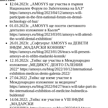
1
2.04.2023г. „AMOSYS ще участва в първия
Национален Форум по Зъботехника на БАЗ“
https://amosys.eu/blog/2023/04/12/amosys-will-
participate-in-the-first-national-forum-on-dental-
technology-of-baz/
01.03.2023г. „AMOSYS ще посети световното
дентално изложение в Кьолн
“
https://amosys.eu/blog/2023/03/01/amosys-will-attend-
the-world-dental-exhibition/
26.01.2023г. „Софтуерът AMOSYS на ДЕВЕТИ
НФДМ „МАДАРСКИ КОННИК“
https://amosys.eu/blog/2023/01/26/teacs-will-present-
amosys-at-ix-nfdm-madarski-konnik/
12.10.2022г. „Тийкс ще участва в Международно
изложение „МЕДИКУС ДЕНТО ГАЛЕНИЯ
2022“
https://amosys.eu/blog/2022/10/12/international-
exhibition-medicus-dento-galenia-2022/
27.04.2022 „Тийкс ще вземе участие в
Международно изложение за медицина“
https://amosys.eu/blog/2022/04/27/teacs-will-take-part-in-
the-international-exhibition-of-medicine-bulmedica-
buldental/
14.04.2022; „Тийкс взе участие в VIII НФДМ
„МАДАРСКИ