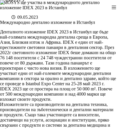
Skip
AMOSYS ще участва в международното дентално
to
изложение IDEX 2023 в Истанбул
content
09.05.2023
Международно дентално изложение в Истанбул
Денталното изложение IDEX 2023 в Истанбул ще бъде
най-голямата международна дентална среща в Европа,
Азия, Близкия изток и Африка. IDEX е един от най-
престижните световни панаири в денталния сектор. През
2022г световното изложение IDEX беше домакин на общо
76 148 посетители с 24 748 чуждестранни посетители от
повече от 80 държави. Тази година панаирът е
проектиран с чисто нова визия. В изложението ще
участват едни от най-големите международни дентални
компании в сектора за орално и дентално здраве, който ще
се проведе в Istanbul Expo Center на 25-28 май 2023 г.
IDEX 2023 ще се простира на площ от 50 000 m². Повече
от 500 международни компании и над 4000 марки ще
изложат своите продукти.
Изложителите са производители на дентална техника,
производители на зъботехнически и дентални материали
и продукти. Също така участниците са вносители,
доставчици на услуги, асоциации и институции, пряко
свързани с продукти и системи за дентална медицина и