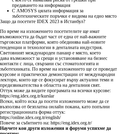
предаването на информация
С AMOSYS цялата информация за
зъботехническите поръчки е видима на едно място
Защо да посетите IDEX 2023 в Истанбул?
По време на изложението посетителите ще имат
възможността да бъдат част от една от най-важните
търговски платформи, която обединява най-новите
тенденции и технологии в денталната индустрия.
Световният международен панаир е място, което
дава възможност за срещи и установяване на бизнес
контакти с лица, свързани със стоматологията и
зъботехниката. По време на изложението ще се проведат
курсове и практически демонстрации от международни
лектори, които ще се фокусират върху актуални теми и
предизвикателства в областта на денталния свят.
Оттук може да видите програмата на всички курсове:
https://eng.idex.org.tr/kurslar
Всеки, който иска да посети изложението може да се
възползва от безплатна онлайн покана, като попълни
регистрационната форма оттук:
https://online.idex.org.tr/english/
Повече за събитието на:
https://eng.idex.org.tr/
Научете кои други изложения и форуми успяхме да
посетим: