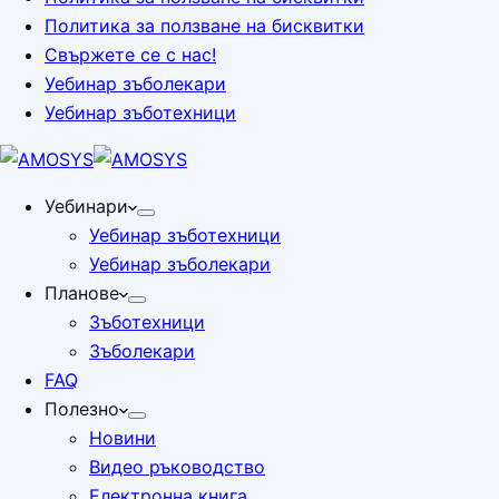
Политика за ползване на бисквитки
Свържете се с нас!
Уебинар зъболекари
Уебинар зъботехници
Уебинари
Уебинар зъботехници
Уебинар зъболекари
Планове
Зъботехници
Зъболекари
FAQ
Полезно
Новини
Видео ръководство
Електронна книга