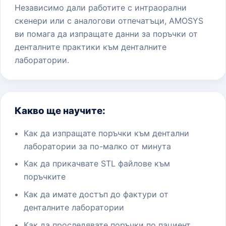
Независимо дали работите с интраорални
скенери или с аналогови отпечатъци, AMOSYS
ви помага да изпращате данни за поръчки от
денталните практики към денталните
лаборатории.
Какво ще научите:
Как да изпращате поръчки към дентални
лаборатории за по-малко от минута
Как да прикачвате STL файлове към
поръчките
Как да имате достъп до фактури от
денталните лаборатории
Как да проследявате поръчки по пациент,