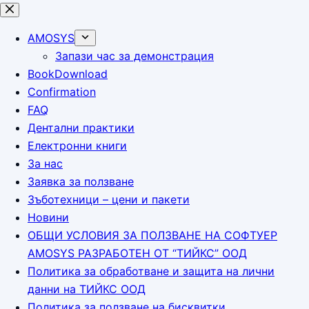
Skip
to
AMOSYS
content
Запази час за демонстрация
BookDownload
Confirmation
FAQ
Дентални практики
Електронни книги
За нас
Заявка за ползване
Зъботехници – цени и пакети
Новини
ОБЩИ УСЛОВИЯ ЗА ПОЛЗВАНЕ НА СОФТУЕР
AMOSYS РАЗРАБОТЕН ОТ “ТИЙКС” ООД
Политика за обработване и защита на лични
данни на ТИЙКС ООД
Политика за ползване на бисквитки