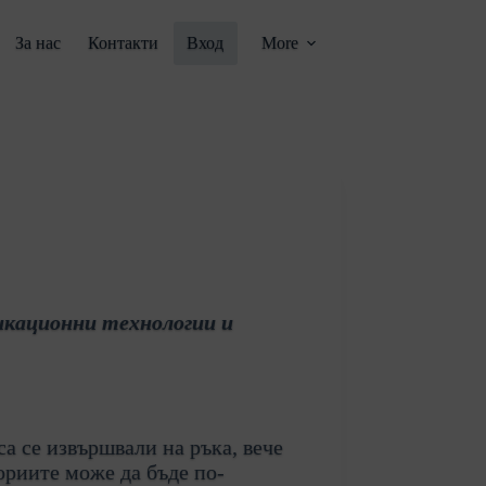
За нас
Контакти
Вход
More
икационни технологии и
а се извършвали на ръка, вече
ориите може да бъде по-