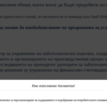
алния обхват, които могат да бъдат придобити по 
 (допустим в случай, че системата не се въвежда като SaaS (Softwa
и могат да кандидатстват по програмата за услу
ер за управление на зъботехнически поръчки, създа
ието и организирането на производствения процес и
оследяването на приходите/ разходите за зъботехни
и решения за управление на финансово-счетоводни
нсиране
Ние използваме бисквитки!
иране по Национален план за възстановяване и ус
алният размер за безвъзмездното финансиране на пр
и за персонализиране на съдържанието и подобряване на потребителското изживяв