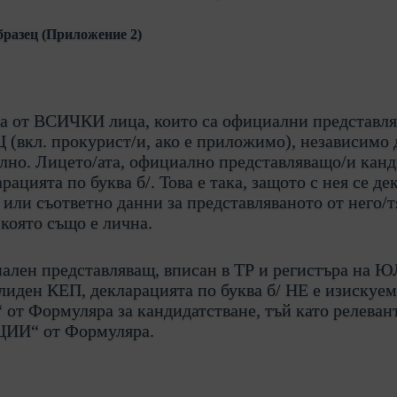
бразец (Приложение 2)
ва от ВСИЧКИ лица, които са официални представля
 (вкл. прокурист/и, ако е приложимо), независимо 
лно. Лицето/ата, официално представляващо/и канд
ацията по буква б/. Това е така, защото с нея се де
 или съответно данни за представляваното от него/
 която също е лична.
ален представляващ, вписан в ТР и регистъра на 
лиден КЕП, декларацията по буква б/ НЕ е изискуем
от Формуляра за кандидатстване, тъй като релеван
ЦИИ“ от Формуляра.