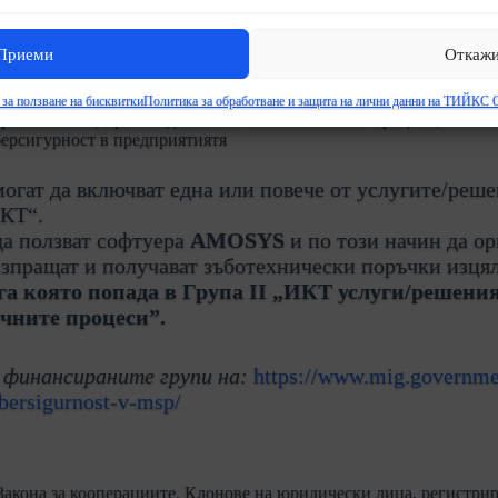
ния от три групи:
Приеми
Откаж
г, платформи, уебсайтове и мобилни приложения;
за ползване на бисквитки
Политика за обработване и защита на лични данни на ТИЙКС
правленските, производствените и логистичните процеси;
берсигурност в предприятиятя
огат да включват една или повече от услугите/реше
ИКТ“.
 да ползват софтуера
AMOSYS
и по този начин да ор
изпращат и получават зъботехнически поръчки изця
а която попада в Група II „ИКТ услуги/решения
чните процеси”.
 финансираните групи на:
https://www.mig.governmen
ibersigurnost-v-msp/
Закона за кооперациите. Клонове на юридически лица, регистрира