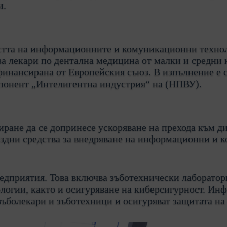
и.
стта на информационните и комуникационни технол
за лекари по дентална медицина от малки и средни 
финансирана от Европейския съюз. В изпълнение е 
онент „Интелигентна индустрия“ на (НПВУ).
иране да се допринесе ускоряване на прехода към д
мездни средства за внедряване на информационни и
редприятия. Това включва зъботехнически лаборато
ологии, както и осигуряване на киберсигурност. 
ъболекари и зъботехници и осигуряват защитата н