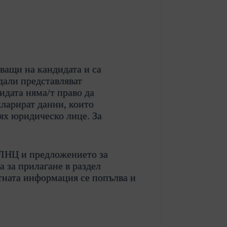
ващи на кандидата и са
дали представляват
идата няма/т право да
кларират данни, които
тях юридическо лице. За
ЮЛНЦ и предложението за
а за прилагане в раздел
тната информация се попълва и