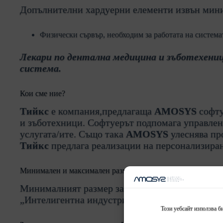
Допълнителни хардуерни елементи извън миним
Физически сървър, необходим за работата на системата
Лекари по дентална медицина и зъботехениц
система.
Кои сме ние?
Тийкс
е компания,предлагаща
AMOSYS
софту
и зъботехници. Софтуерът подпомага управлен
услугата/ите. Също така
AMOSYS
улеснява пр
Тийкс
предлага реализации на персонализиран
Минимален и максимален размер на безвъзмездното фина
Минималният размер за безвъзмездното финанс
„Интелигентна индустрия“ е 3000лв., а максим
Този уебсайт използва бисквитк