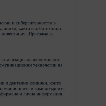
огии и киберсигурността в
клиники, както и зъботехници
с инвестиция „Програма за
игитализация на икономиката.
 комуникационни технологии на
рии и дентални клиники, които
Информационните и компютърните
а фирмена и лична информация.