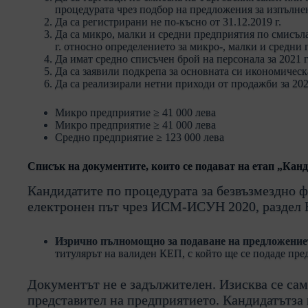
процедурата чрез подбор на предложения за изпълне
Да са регистрирани не по-късно от 31.12.2019 г.
Да са микро, малки и средни предприятия по смисъла 
г. относно определението за микро-, малки и средни пр
Да имат средно списъчен брой на персонала за 2021 г.
Да са заявили подкрепа за основната си икономичес
Да са реализирали нетни приходи от продажби за 202
Микро предприятие ≥ 41 000 лева
Микро предприятие ≥ 41 000 лева
Средно предприятие ≥ 123 000 лева
Списък на документите, които се подават на етап „Кан
Кандидатите по процедурата за безвъзмездно ф
електронен път чрез ИСМ-ИСУН 2020, раздел 
Изрично пълномощно за подаване на предложението
титулярът на валиден КЕП, с който ще се подаде пр
Документът не е задължителен. Изисква се сам
представител на предприятието. Кандидатътза 