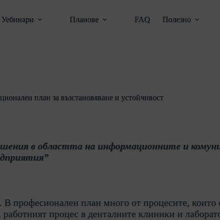
Уебинари
Планове
FAQ
Полезно
ционален план за възстановяване и устойчивост
ешения в областта на информационните и комун
едприятия”
. В професионален план много от процесите, които с
, работният процес в денталните клиники и лаборат