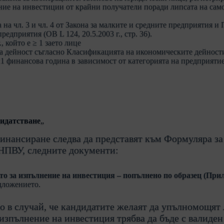
ние на инвестиции от крайни получатели поради липсата на сам
на чл. 3 и чл. 4 от Закона за малките и средните предприятия и
едприятия (ОВ L 124, 20.5.2003 г., стр. 36).
, който е ≥ 1 заето лице
ка дейност съгласно Класификацията на икономическите дейнос
1 финансова година в зависимост от категорията на предприятиет
дидатстване
„
инансиране следва да представят към Формуляра за
НПВУ, следните документи:
 за изпълнение на инвестиция – попълнено по образец (Прил
едложението.
о в случай, че кандидатите желаят да упълномощят 
изпълнение на инвестиция трябва да бъде с валиде