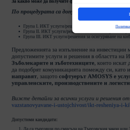
За какво може да получите финансиране?
По процедурата са допустими услуги и реше
Група I. ИКТ услуги/решения за дигитален маркетин
Политика 
Група II. ИКТ услуги/решения за оптимизиране на у
Група III. ИКТ услуги/решения за осигуряване на ки
Предложенията за изпълнение на инвестиции м
допустимите услуги и решения в областта на 
Зъболекарите и зъботехниците
, които искат
да подобрят комуникацията помежду си, като 
направят
, защото
софтуерът AMOSYS е услуг
управленските, производствените и логисти
Вижте детайли за всички услуги и решения от
vazstanovyavane-i-ustojchivost/ikt-resheniya-i-k
Допустими кандидати:
Да са търговци по смисъла на Търговския закон или 