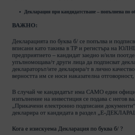
Декларация при кандидатстване – попълнена по о
ВАЖНО:
Декларацията по буква б/ се попълва и подпис
вписани като такива в ТР и регистъра на ЮЛНЦ
предприятието – кандидат заедно и/или поотде
упълномощава/т други лица да подписват деклар
деклараторът/ите декларира/т в лично качество
верността им се носи наказателна отговорност,
В случай че кандидатът има САМО един офици
изпълнение на инвестиция се подава с негов ва
„Прикачени електронно подписани документи“ 
декларира от кандидата в раздел „E-ДЕКЛАРА
Кога е изискуема Декларация по буква б/
?