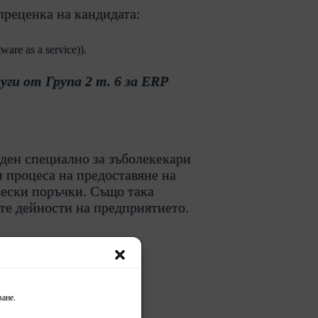
преценка на кандидата:
re as a service)).
ги от Група 2 т. 6 за ERP
ден специално за зъболекекари
 процеса на предоставяне на
чески поръчки. Също така
те дейности на предприятието.
тойчивост – Компонент
едприятие е 20 000лв.
ане.