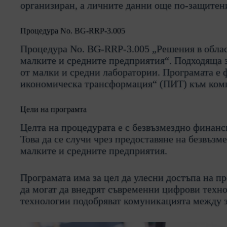
организиран, а личните данни още по-защитен
Процедура No. BG-RRP-3.005
Процедура No. BG-RRP-3.005 „Решения в обла
малките и средните предприятия“. Подходяща 
от малки и средни лаборатории. Програмата е 
икономическа трансформация“ (ПИТ) към комп
Цели на програмта
Целта на процедурата е с безвъзмездно финанс
Това да се случи чрез предоставяне на безвъз
малките и средните предприятия.
Програмата има за цел да улесни достъпа на п
да могат да внедрят съвременни цифрови техн
технологии подобряват комуникацията между з