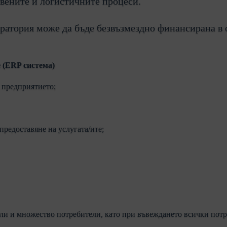
вените и логистичните процеси.
боратория може да бъде безвъзмездно финансирана 
 (ERP система)
 предприятието;
предоставяне на услугата/ите;
и и множество потребители, като при въвеждането всички потр