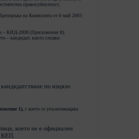
остоятелна правосубектност.
 Препоръка на Комисията от 6 май 2003
ти – КИД-2008 (Приложение 8).
о – кандидат, както следва:
 кандидатстване по изцяло
ожение 1),
с което се упълномощава
лице, което не е официален
н КЕП.