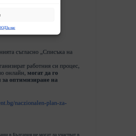
и
 ООД
За нас
нията съгласно „Списъка на
ганизират работния си процес,
ло онлайн,
могат да го
 за оптимизиране на
t.bg/naczionalen-plan-za-
ни в България не могат да участват в