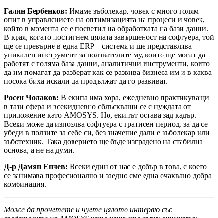
Галин Бербенков:
Имаме зъболекар, човек с много голям
опит в управлението на оптимизацията на процеси и човек,
който в момента се е посветил на обработката на бази данни.
В края, когато постигнем цялата завършеност на софтуера, той
ще се превърне в една ERP – система и ще представлява
уникален инструмент за ползвателите му, които ще могат да
работят с голяма база данни, аналитични инструменти, които
да им помагат да разберат как се развива бизнеса им и в каква
посока биха искали да продължат да го развиват.
Росен Чолаков:
В екипа има хора, ежедневно практикуващи
в тази сфера и всекидневно сблъскващи се с нуждата от
приложение като AMOSYS. Но, екипът остава зад кадър.
Всеки може да изпозлва софтуера с гратисен период, за да се
убеди в ползите за себе си, без значение дали е зъболекар или
зъботехник. Така доверието ще бъде изградено на стабилна
основа, а не на думи.
Д-р Дамян Енчев:
Всеки един от нас е добър в това, с което
се занимава професионално и заедно сме една очаквано добра
комбинация.
Може да прочетете и чуете цялото интервю със