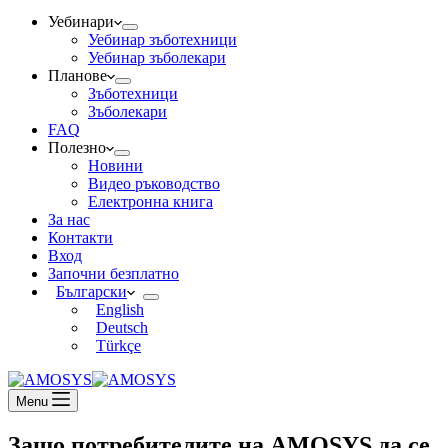
Уебинари
Уебинар зъботехници
Уебинар зъболекари
Планове
Зъботехници
Зъболекари
FAQ
Полезно
Новини
Видео ръководство
Електронна книга
За нас
Контакти
Вход
Започни безплатно
Български
English
Deutsch
Türkçe
Menu
Защо потребителите на AMOSYS да се