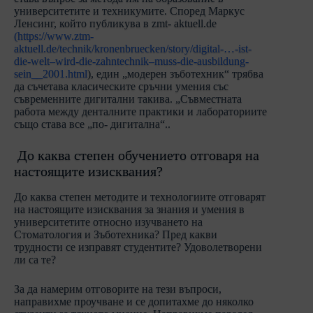
университетите и техникумите. Според Маркус
Ленсинг, който публикува в
zmt- aktuell.de
(
https://www.ztm-
aktuell.de/technik/kronenbruecken/story/digital-…-ist-
die-welt–wird-die-zahntechnik–muss-die-ausbildung-
sein__2001.html
), един „модерен зъботехник“ трябва
да съчетава класическите сръчни умения със
съвременните дигитални такива. „Съвместната
работа между денталните практики и лабораториите
също става все „по- дигитална“..
До каква степен обучението отговаря на
настоящите изисквания?
До каква степен методите и технологиите отговарят
на настоящите изисквания за знания и умения в
университетите относно изучването на
Стоматология и Зъботехника? Пред какви
трудности се изправят студентите? Удоволетворени
ли са те?
За да намерим отговорите на тези въпроси,
направихме проучване и се допитахме до няколко