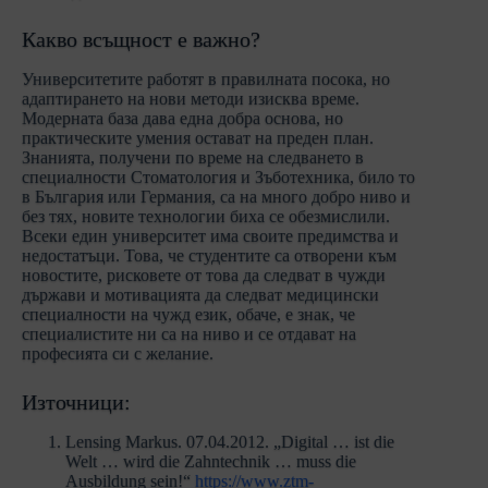
Какво всъщност е важно?
Университетите работят в правилната посока, но
адаптирането на нови методи изисква време.
Модерната база дава една добра основа, но
практическите умения остават на преден план.
Знанията, получени по време на следването в
специалности Стоматология и Зъботехника, било то
в България или Германия, са на много добро ниво и
без тях, новите технологии биха се обезмислили.
Всеки един университет има своите предимства и
недостатъци. Това, че студентите са отворени към
новостите, рисковете от това да следват в чужди
държави и мотивацията да следват медицински
специалности на чужд език, обаче, е знак, че
специалистите ни са на ниво и се отдават на
професията си с желание.
Източници:
Lensing Markus. 07.04.2012. „Digital … ist die
Welt … wird die Zahntechnik … muss die
Ausbildung sein!“
https://www.ztm-