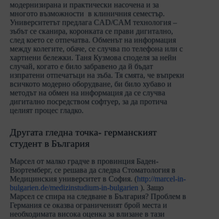
модернизирана и практически насочена и за
многото възможности в клиничния семестър.
Университетът предлага CAD/CAM технология –
зъбът се сканира, коронката се прави дигитално,
след което се отпечатва. Обменът на информация
между колегите, обаче, се случва по телефона или с
хартиени бележки. Таня Кузмова споделя за нейн
случай, когато е било забравено да й бъдат
изпратени отпечатъци на зъба. Тя смята, че въпреки
всичкото модерно оборудване, би било хубаво и
методът на обмен на информация да се случва
дигитално посредством софтуер, за да протича
целият процес гладко.
Другата гледна точка- германският
студент в България
Марсел от малко градче в провинция Баден-
Вюртемберг, се решава да следва Стоматология в
Медицинския университет в София. (
http://marcel-in-
bulgarien.de/medizinstudium-in-bulgarien
). Защо
Марсел се спира на следване в България? Проблем в
Германия се оказва ограниченият брой места и
необходимата висока оценка за влизане в тази