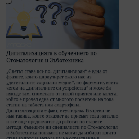
Дигитализацията в обучението по
Стоматология и Зъботехника
„Светът става все по- дигитализиран“ е една от
фразите, които циркулират около нас из
„дигиталните социални медии“, по форумите, които
четем на „дигиталните си устройства“ и може би
някъде там, споменато от някой приятел или колега,
който е прочел една от многото посветени на това
статии на таблета или смартофона.
Дигитализацията е факт, неуспорим. Въпреки че
има такива, които отказват да приемат това напълно
и все още предпочитат да работят по старите
методи, бъдещите ни специалисти по Стоматология
и Зъботехника понякога не могат да избират когато
става въпрос за метода им на образование в