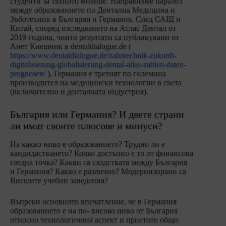
студенти за тяхното мнение. Направихме паралел
между образованието по Дентална Медицина и
Зъботехник в България и Германия. След САЩ и
Китай, според изследването на Атлас Дентал от
2019 година, чиито резултати са публикувани от
Анет Киешник в dentaldialogue.de (
https://www.dentaldialogue.de/zahntechnik-zukunft-
digitalisierung-globalisierung-dental-atlas-zahlen-daten-
prognosen/
), Германия е третият по големина
производител на медицински технологии в света
(включително и денталната индустрия).
България или Германия? И двете страни
ли имат своите плюсове и минуси?
На какво ниво е образованието? Трудно ли е
кандидастването? Колко достъпно е то от финансова
гледна точка? Какви са сходствата между България
и Германия? Какво е различно? Модернизирани са
Висшите учебни заведения?
Въпреки основното впечатление, че в Германия
образованието е на по- високо ниво от България
относно технологичния аспект и приетото общо