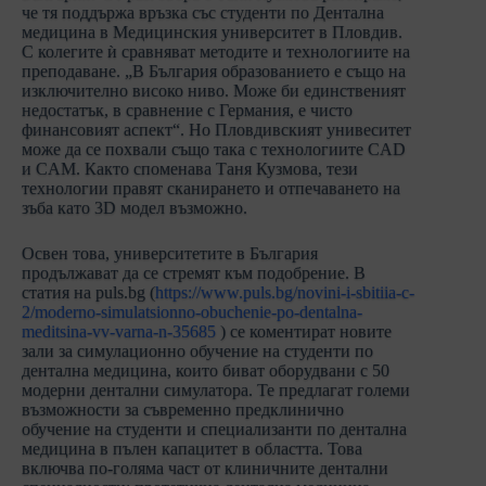
че тя поддържа връзка със студенти по Дентална
медицина в Медицинския университет в Пловдив.
С колегите ѝ сравняват методите и технологиите на
преподаване. „В България образованието е също на
изключително високо ниво. Може би единственият
недостатък, в сравнение с Германия, е чисто
финансовият аспект“. Но Пловдивският унивеситет
може да се похвали също така с технологиите CAD
и CAM. Както споменава Таня Кузмова, тези
технологии правят сканирането и отпечаването на
зъба като 3D модел възможно.
Освен това, университетите в България
продължават да се стремят към подобрение. В
статия на puls.bg (
https://www.puls.bg/novini-i-sbitiia-c-
2/moderno-simulatsionno-obuchenie-po-dentalna-
meditsina-vv-varna-n-35685
) се коментират новите
зали за симулационно обучение на студенти по
дентална медицина, които биват оборудвани с 50
модерни дентални симулатора. Те предлагат големи
възможности за съвременно предклинично
обучение на студенти и специализанти по дентална
медицина в пълен капацитет в областта. Това
включва по-голяма част от клиничните дентални