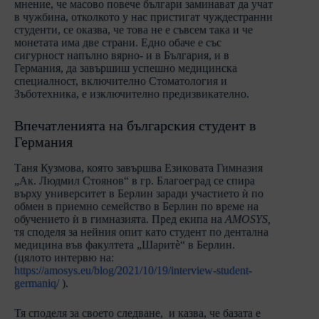
мнение, че масово повече българи заминават да учат
в чужбина, отколкото у нас пристигат чуждестранни
студенти, се оказва, че това не е съвсем така и че
монетата има две страни. Едно обаче е със
сигурност напълно вярно- и в България, и в
Германия, да завършиш успешно медицинска
специалност, включително Стоматология и
Зъботехника, е изключително предизвикателно.
Впечатленията на българския студент в
Германия
Таня Кузмова, която завършва Езиковата Гимназия
„Ак. Людмил Стоянов“ в гр. Благоеград се спира
върху университет в Берлин заради участието ѝ по
обмен в приемно семейство в Берлин по време на
обучението ѝ в гимназията. Пред екипа на
AMOSYS,
тя споделя за нейния опит като студент по дентална
медицина във факултета „Шаритѐ“ в Берлин.
(цялото интервю на:
https://amosys.eu/blog/2021/10/19/interview-student-
germaniq/
).
Тя споделя за своето следване, и казва, че базата е