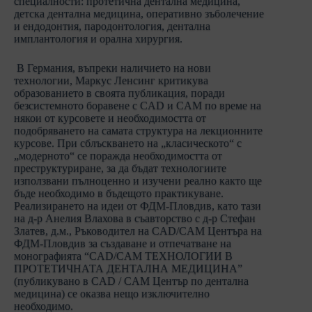
специалности: протетична дентална медицина,
детска дентална медицина, оперативно зъболечение
и ендодонтия, пародонтология, дентална
имплантология и орална хирургия.
В Германия, въпреки наличието на нови
технологии, Маркус Ленсинг критикува
образованието в своята публикация, поради
безсистемното боравене с CAD и CAM по време на
някои от курсовете и необходимостта от
подобряването на самата структура на лекционните
курсове. При сблъскването на „класическото“ с
„модерното“ се поражда необходимостта от
преструктуриране, за да бъдат технологиите
използвани пълноценно и изучени реално както ще
бъде необходимо в бъдещото практикуване.
Реализирането на идеи от ФДМ-Пловдив, като тази
на д-р Анелия Влахова в съавторство с д-р Стефан
Златев, д.м., Ръководител на CAD/CAM Центъра на
ФДМ-Пловдив за създаване и отпечатване на
монографията “CAD/CAM ТЕХНОЛОГИИ В
ПРОТЕТИЧНАТА ДЕНТАЛНА МЕДИЦИНА”
(публикувано в CAD / CAM Център по дентална
медицина) се оказва нещо изключително
необходимо.