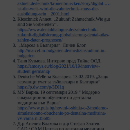
aktuell.de/technik/kronenbruecken/story/digital-…-
ist-die-welt–wird-die-zahntechnik–muss-die-
ausbildung-sein__2001.html
Kieschnick Annett. „Zukunft Zahntechnik.Wie gut
sind Sie vorbereitet?“.
https://www.dentaldialogue.de/zahntechnik-
zukunft-digitalisierung-globalisierung-dental-atlas-
zahlen-daten-prognosen/
„Марсел в България“. Личен Блог.
http://marcel-in-bulgarien.de/medizinstudium-in-
bulgarien
Таня Кузмова. Интервю пред Тийкс ООД.
https://amosys.eu/blog/2021/10/19/interview-
student-germaniq/
Deutsche Welle за България. 13.02.2019. „Защо
германци учат за зъболекари в България“
https://p.dw.com/p/3DI1q
МУ Варна. 19 септември 2019.“ Модерно
симулационно обучение по дентална
медицина във Варна“.
https://www.puls.bg/novini-i-sbitiia-c-2/moderno-
simulatsionno-obuchenie-po-dentalna-meditsina-
vv-varna-n-35685
Д-р Анелия Влахова и д-р Стефан Златев.
CAD / CAM Център по дентална медицина.