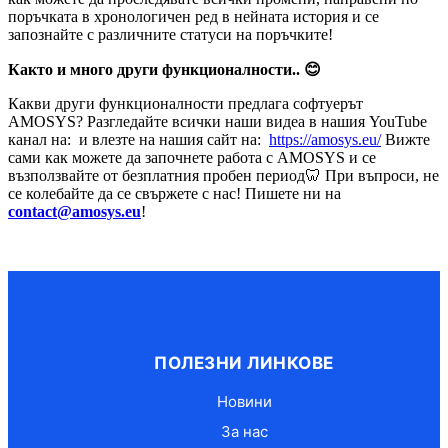
поръчката в хронологичен ред в нейната история и се
запознайте с различните статуси на поръчките!
Както и много други функционалности.. 😊
Какви други функционалности предлага софтуерът
AMOSYS? Разгледайте всички наши видеа в нашия YouTube
канал на: и влезте на нашия сайт на:
https://amosys.eu/
Вижте
сами как можете да започнете работа с AMOSYS и се
възползвайте от безплатния пробен период🦷 При въпроси, не
се колебайте да се свържете с нас! Пишете ни на
contact@amosys.eu
!
ПОЛЕЗНИ ЛИНКОВЕ
Новини
За нас