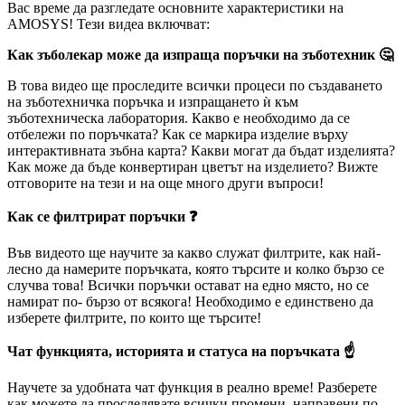
Вас време да разгледате основните характеристики на
AMOSYS! Тези видеа включват:
Как зъболекар може да изпраща поръчки на зъботехник 🤔
В това видео ще проследите всички процеси по създаването
на зъботехничка поръчка и изпращането ѝ към
зъботехническа лаборатория. Какво е необходимо да се
отбележи по поръчката? Как се маркира изделие върху
интерактивната зъбна карта? Какви могат да бъдат изделията?
Как може да бъде конвертиран цветът на изделието? Вижте
отговорите на тези и на още много други въпроси!
Как се филтрират поръчки ❓
Във видеото ще научите за какво служат филтрите, как най-
лесно да намерите поръчката, която търсите и колко бързо се
случва това! Всички поръчки остават на едно място, но се
намират по- бързо от всякога! Необходимо е единствено да
изберете филтрите, по които ще търсите!
Чат функцията, историята и статуса на поръчката ☝️
Научете за удобната чат функция в реално време! Разберете
как можете да проследявате всички промени, направени по