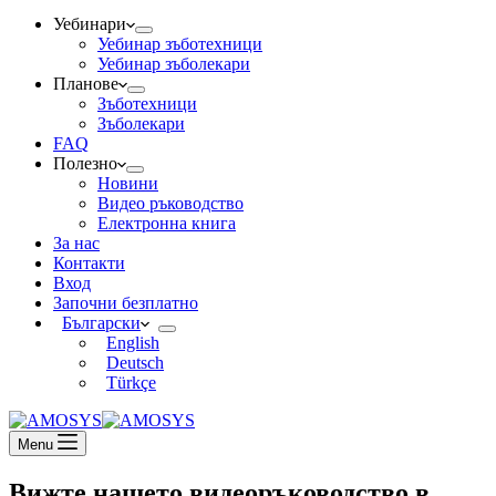
Уебинари
Уебинар зъботехници
Уебинар зъболекари
Планове
Зъботехници
Зъболекари
FAQ
Полезно
Новини
Видео ръководство
Електронна книга
За нас
Контакти
Вход
Започни безплатно
Български
English
Deutsch
Türkçe
Menu
Вижте нашето видеоръководство в