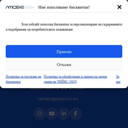
Ние използваме бисквитки!
Този уебсайт използва бисквитки за персонализиране на съдържанието
и подобряване на потребителското изживяване.
ПОЛЕЗНИ ЛИНКОВЕ
Новини
Приеми
За нас
Откажи
Видео ръководство
Политика за ползване на
Политика за обработване и защита на лични
За
бисквитки
данни на ТИЙКС ООД
нас
СВЪРЖЕТЕ СЕ С НАС
contact@amosys.eu