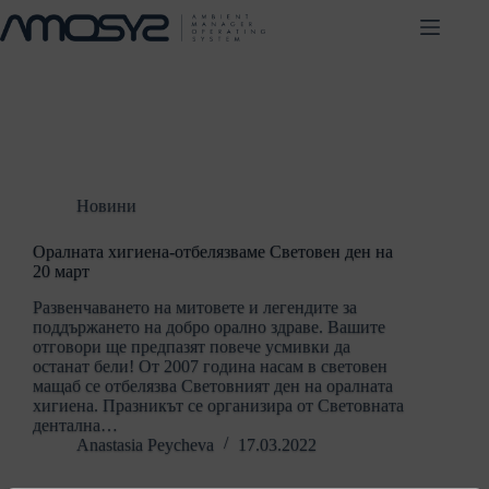
Skip
to
content
Новини
Оралната хигиена-отбелязваме Световен ден на
20 март
Развенчаването на митовете и легендите за
поддържането на добро орално здраве. Вашите
отговори ще предпазят повече усмивки да
останат бели! От 2007 година насам в световен
мащаб се отбелязва Световният ден на оралната
хигиена. Празникът се организира от Световната
дентална…
Anastasia Peycheva
17.03.2022