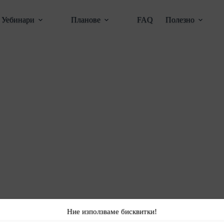
Уебинари
Планове
FAQ
Полезно
Ние използваме бисквитки!