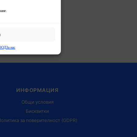
ане.
и
 ООД
За нас
ИНФОРМАЦИЯ
Общи условия
Бисквитки
олитика за поверителност (GDPR)