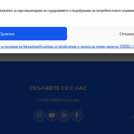
и за персонализиране на съдържанието и подобряване на потребителското изживяв
Приеми
Откаж
за ползване на бисквитки
Политика за обработване и защита на лични данни на ТИЙКС
СВЪРЖЕТЕ СЕ С НАС
contact@amosys.eu
П