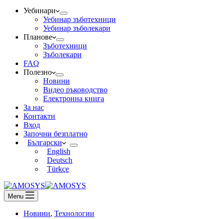
Уебинари
Уебинар зъботехници
Уебинар зъболекари
Планове
Зъботехници
Зъболекари
FAQ
Полезно
Новини
Видео ръководство
Електронна книга
За нас
Контакти
Вход
Започни безплатно
Български
English
Deutsch
Türkçe
Menu
Новини
,
Технологии