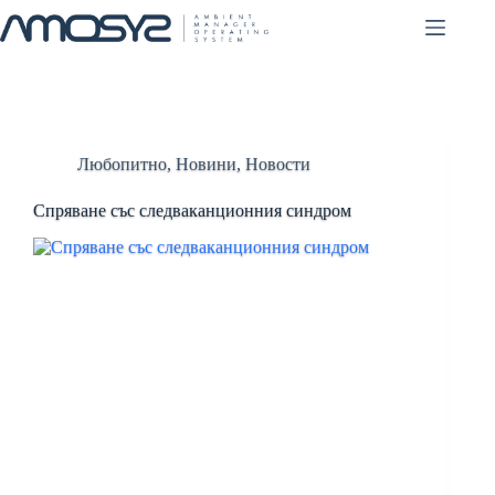
Skip
to
content
Любопитно
,
Новини
,
Новости
Спряване със следваканционния синдром