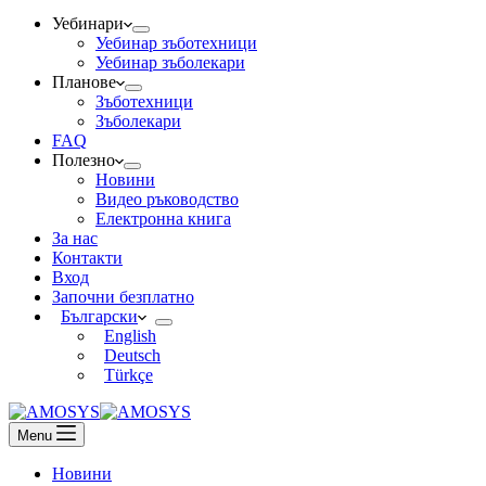
Уебинари
Уебинар зъботехници
Уебинар зъболекари
Планове
Зъботехници
Зъболекари
FAQ
Полезно
Новини
Видео ръководство
Електронна книга
За нас
Контакти
Вход
Започни безплатно
Български
English
Deutsch
Türkçe
Menu
Новини