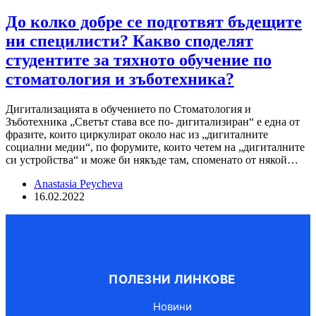
До колко добре се подготвят бъдещите
ни специлисти? Какво споделят
студентите за тяхното обучение по
стоматология и зъботехника?
Дигитализацията в обучението по Стоматология и
Зъботехника „Светът става все по- дигитализиран“ е една от
фразите, които циркулират около нас из „дигиталните
социални медии“, по форумите, които четем на „дигиталните
си устройства“ и може би някъде там, споменато от някой…
Anastasia Peycheva
16.02.2022
ПОЛЕЗНИ ЛИНКОВЕ
Новини