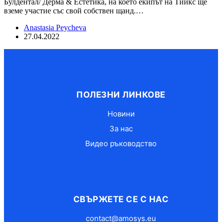
Булдентал/ Дерма & Естетика, на което екипът на Тийкс ще
вземе участие със свой собствен щанд.…
Anastasia Peycheva
27.04.2022
ПОЛЕЗНИ ЛИНКОВЕ
Новини
За нас
Видео ръководство
СВЪРЖЕТЕ СЕ С НАС
contact@amosys.eu