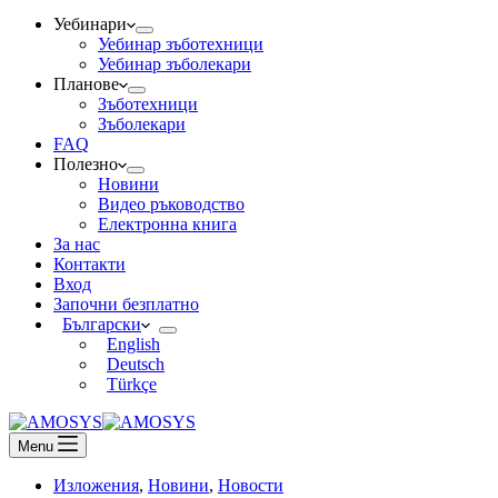
Уебинари
Уебинар зъботехници
Уебинар зъболекари
Планове
Зъботехници
Зъболекари
FAQ
Полезно
Новини
Видео ръководство
Електронна книга
За нас
Контакти
Вход
Започни безплатно
Български
English
Deutsch
Türkçe
Menu
Изложения
,
Новини
,
Новости