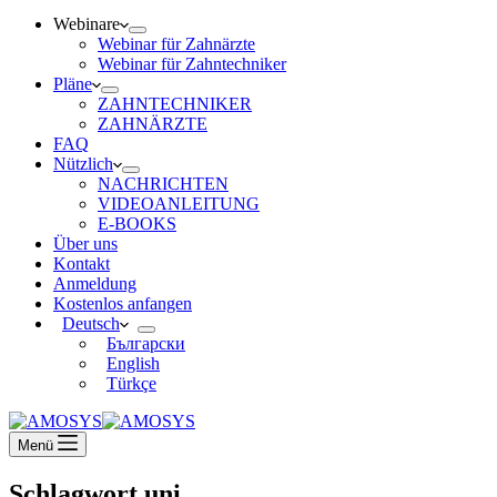
Webinare
Webinar für Zahnärzte
Webinar für Zahntechniker
Pläne
ZAHNTECHNIKER
ZAHNÄRZTE
FAQ
Nützlich
NACHRICHTEN
VIDEOANLEITUNG
E-BOOKS
Über uns
Kontakt
Anmeldung
Kostenlos anfangen
Deutsch
Български
English
Türkçe
Menü
Schlagwort
uni