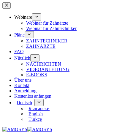
Zum
Inhalt
springen
Webinare
Webinar für Zahnärzte
Webinar für Zahntechniker
Pläne
ZAHNTECHNIKER
ZAHNÄRZTE
FAQ
Nützlich
NACHRICHTEN
VIDEOANLEITUNG
E-BOOKS
Über uns
Kontakt
Anmeldung
Kostenlos anfangen
Deutsch
Български
English
Türkçe