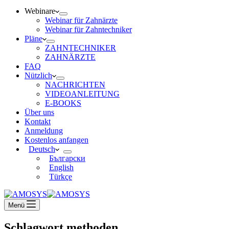
Webinare
Webinar für Zahnärzte
Webinar für Zahntechniker
Pläne
ZAHNTECHNIKER
ZAHNÄRZTE
FAQ
Nützlich
NACHRICHTEN
VIDEOANLEITUNG
E-BOOKS
Über uns
Kontakt
Anmeldung
Kostenlos anfangen
Deutsch
Български
English
Türkçe
Menü
Schlagwort
methoden