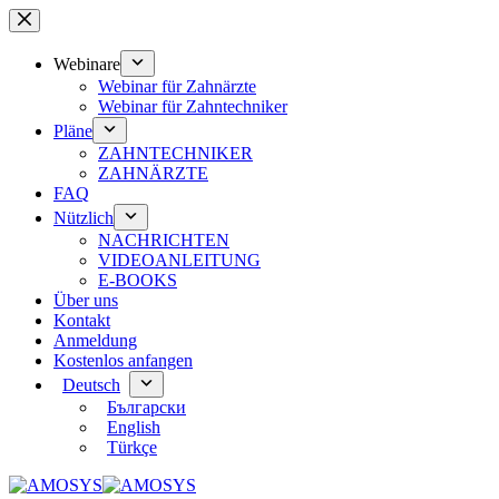
Zum
Inhalt
springen
Webinare
Webinar für Zahnärzte
Webinar für Zahntechniker
Pläne
ZAHNTECHNIKER
ZAHNÄRZTE
FAQ
Nützlich
NACHRICHTEN
VIDEOANLEITUNG
E-BOOKS
Über uns
Kontakt
Anmeldung
Kostenlos anfangen
Deutsch
Български
English
Türkçe