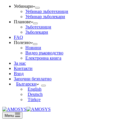
Уебинари
Уебинар зъботехници
Уебинар зъболекари
Планове
Зъботехници
Зъболекари
FAQ
Полезно
Новини
Видео ръководство
Електронна книга
За нас
Контакти
Вход
Започни безплатно
Български
English
Deutsch
Türkçe
Menu