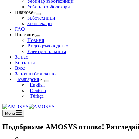
Уебинар зъботехници
Уебинар зъболекари
Планове
Зъботехници
Зъболекари
FAQ
Полезно
Новини
Видео ръководство
Електронна книга
За нас
Контакти
Вход
Започни безплатно
Български
English
Deutsch
Türkçe
Menu
Подобрихме AMOSYS отново! Разгледай