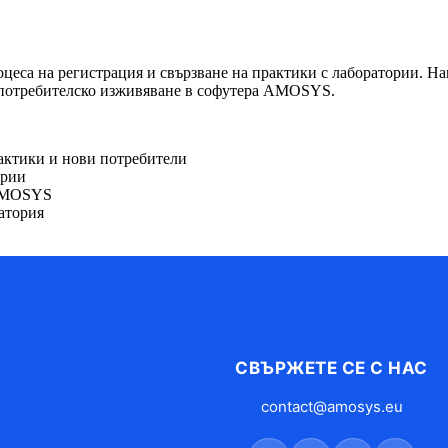
еса на регистрация и свързване на практики с лаборатории. Наш
 потребителско изживяване в софутера AMOSYS.
актики и нови потребители
ории
 AMOSYS
атория
СВЪРЖЕТЕ СЕ С НАС
contact@amosys.eu