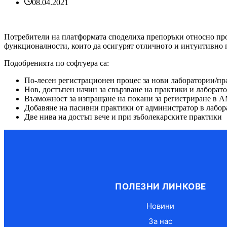
08.04.2021
Потребители на платформата споделиха препоръки относно проц
функционалности, които да осигурят отличното и интуитивно
Подобренията по софтуера са:
По-лесен регистрационен процес за нови лаборатории/пр
Нов, достъпен начин за свързване на практики и лаборат
Възможност за изпращане на покани за регистриране в
Добавяне на пасивни практики от администратор в лабор
Две нива на достъп вече и при зъболекарските практики
ПОЛЕЗНИ ЛИНКОВЕ
Новини
За нас