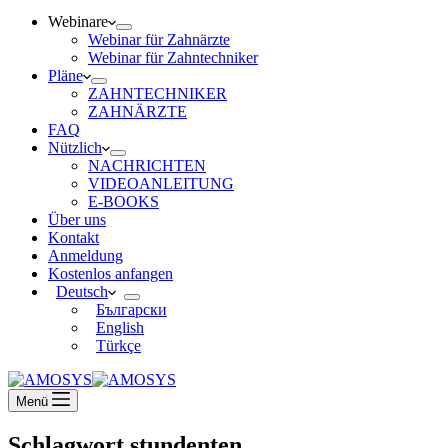
Webinare
Webinar für Zahnärzte
Webinar für Zahntechniker
Pläne
ZAHNTECHNIKER
ZAHNÄRZTE
FAQ
Nützlich
NACHRICHTEN
VIDEOANLEITUNG
E-BOOKS
Über uns
Kontakt
Anmeldung
Kostenlos anfangen
Deutsch
Български
English
Türkçe
Menü
Schlagwort
stundenten