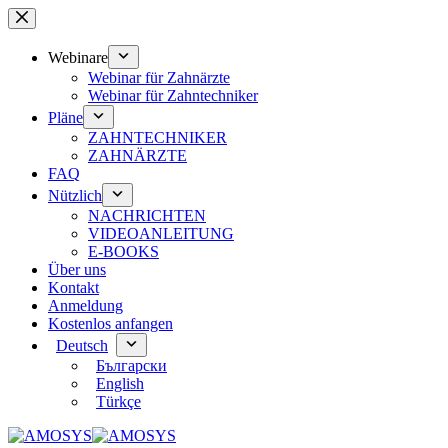
Zum
Inhalt
springen
Webinare
Webinar für Zahnärzte
Webinar für Zahntechniker
Pläne
ZAHNTECHNIKER
ZAHNÄRZTE
FAQ
Nützlich
NACHRICHTEN
VIDEOANLEITUNG
E-BOOKS
Über uns
Kontakt
Anmeldung
Kostenlos anfangen
Deutsch
Български
English
Türkçe