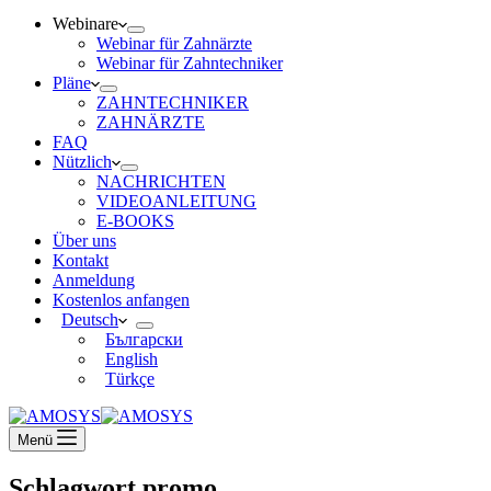
Webinare
Webinar für Zahnärzte
Webinar für Zahntechniker
Pläne
ZAHNTECHNIKER
ZAHNÄRZTE
FAQ
Nützlich
NACHRICHTEN
VIDEOANLEITUNG
E-BOOKS
Über uns
Kontakt
Anmeldung
Kostenlos anfangen
Deutsch
Български
English
Türkçe
Menü
Schlagwort
promo