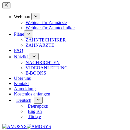
Zum
Inhalt
springen
Webinare
Webinar für Zahnärzte
Webinar für Zahntechniker
Pläne
ZAHNTECHNIKER
ZAHNÄRZTE
FAQ
Nützlich
NACHRICHTEN
VIDEOANLEITUNG
E-BOOKS
Über uns
Kontakt
Anmeldung
Kostenlos anfangen
Deutsch
Български
English
Türkçe