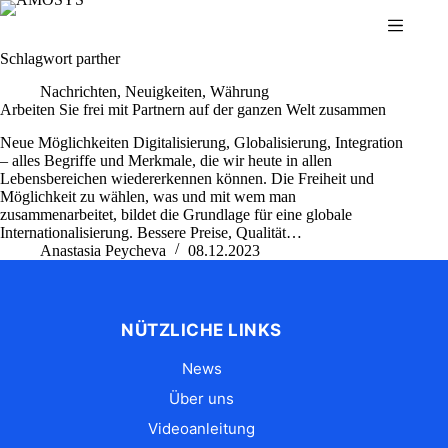
Zum
Inhalt
springen
Schlagwort
parther
Nachrichten
,
Neuigkeiten
,
Währung
Arbeiten Sie frei mit Partnern auf der ganzen Welt zusammen
Neue Möglichkeiten Digitalisierung, Globalisierung, Integration
– alles Begriffe und Merkmale, die wir heute in allen
Lebensbereichen wiedererkennen können. Die Freiheit und
Möglichkeit zu wählen, was und mit wem man
zusammenarbeitet, bildet die Grundlage für eine globale
Internationalisierung. Bessere Preise, Qualität…
Anastasia Peycheva
08.12.2023
NÜTZLICHE LINKS
News
Über uns
Videoanleitung