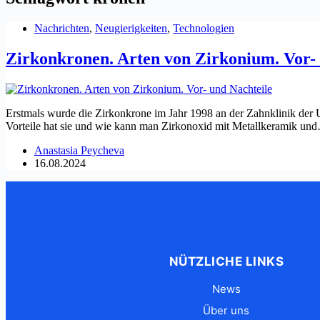
Nachrichten
,
Neugierigkeiten
,
Technologien
Zirkonkronen. Arten von Zirkonium. Vor- 
Erstmals wurde die Zirkonkrone im Jahr 1998 an der Zahnklinik der Un
Vorteile hat sie und wie kann man Zirkonoxid mit Metallkeramik un
Anastasia Peycheva
16.08.2024
NÜTZLICHE LINKS
News
Über uns