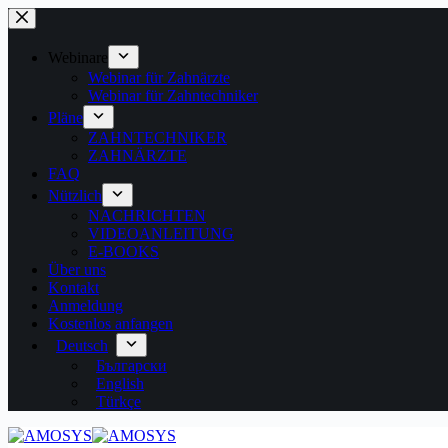
Zum
Inhalt
springen
Webinare
Webinar für Zahnärzte
Webinar für Zahntechniker
Pläne
ZAHNTECHNIKER
ZAHNÄRZTE
FAQ
Nützlich
NACHRICHTEN
VIDEOANLEITUNG
E-BOOKS
Über uns
Kontakt
Anmeldung
Kostenlos anfangen
Deutsch
Български
English
Türkçe