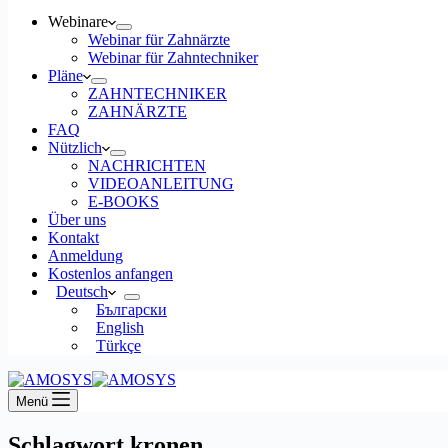
Webinare
Webinar für Zahnärzte
Webinar für Zahntechniker
Pläne
ZAHNTECHNIKER
ZAHNÄRZTE
FAQ
Nützlich
NACHRICHTEN
VIDEOANLEITUNG
E-BOOKS
Über uns
Kontakt
Anmeldung
Kostenlos anfangen
Deutsch
Български
English
Türkçe
Menü
Schlagwort
kronen