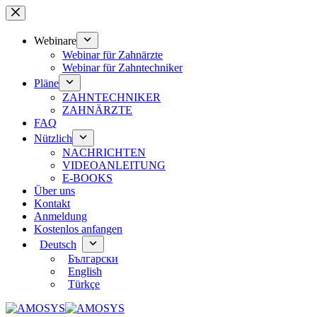
Zum
Inhalt
springen
Webinare
Webinar für Zahnärzte
Webinar für Zahntechniker
Pläne
ZAHNTECHNIKER
ZAHNÄRZTE
FAQ
Nützlich
NACHRICHTEN
VIDEOANLEITUNG
E-BOOKS
Über uns
Kontakt
Anmeldung
Kostenlos anfangen
Deutsch
Български
English
Türkçe