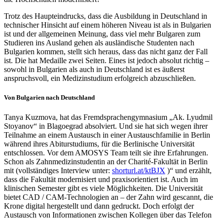
Trotz des Haupteindrucks, dass die Ausbildung in Deutschland in
technischer Hinsicht auf einem höheren Niveau ist als in Bulgarien
ist und der allgemeinen Meinung, dass viel mehr Bulgaren zum
Studieren ins Ausland gehen als ausländische Studenten nach
Bulgarien kommen, stellt sich heraus, dass das nicht ganz der Fall
ist. Die hat Medaille zwei Seiten. Eines ist jedoch absolut richtig –
sowohl in Bulgarien als auch in Deutschland ist es äußerst
anspruchsvoll, ein Medizinstudium erfolgreich abzuschließen.
Von Bulgarien nach Deutschland
Tanya Kuzmova, hat das Fremdsprachengymnasium „Ak. Lyudmil
Stoyanov“ in Blagoegrad absolviert. Und sie hat sich wegen ihrer
Teilnahme an einem Austausch in einer Austauschfamilie in Berlin
während ihres Abiturstudiums, für die Berlinische Universität
entschlossen. Vor dem AMOSYS Team teilt sie ihre Erfahrungen.
Schon als Zahnmedizinstudentin an der Charité-Fakultät in Berlin
mit (vollständiges Interview unter:
shorturl.at/ktBJX
)“ und erzählt,
dass die Fakultät modernisiert und praxisorientiert ist. Auch im
klinischen Semester gibt es viele Möglichkeiten. Die Universität
bietet CAD / CAM-Technologien an – der Zahn wird gescannt, die
Krone digital hergestellt und dann gedruckt. Doch erfolgt der
Austausch von Informationen zwischen Kollegen über das Telefon