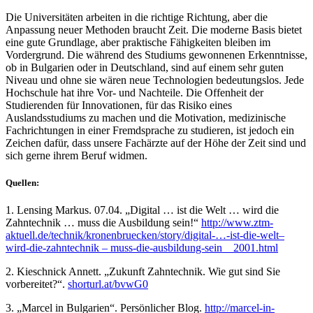
Die Universitäten arbeiten in die richtige Richtung, aber die
Anpassung neuer Methoden braucht Zeit. Die moderne Basis bietet
eine gute Grundlage, aber praktische Fähigkeiten bleiben im
Vordergrund. Die während des Studiums gewonnenen Erkenntnisse,
ob in Bulgarien oder in Deutschland, sind auf einem sehr guten
Niveau und ohne sie wären neue Technologien bedeutungslos. Jede
Hochschule hat ihre Vor- und Nachteile. Die Offenheit der
Studierenden für Innovationen, für das Risiko eines
Auslandsstudiums zu machen und die Motivation, medizinische
Fachrichtungen in einer Fremdsprache zu studieren, ist jedoch ein
Zeichen dafür, dass unsere Fachärzte auf der Höhe der Zeit sind und
sich gerne ihrem Beruf widmen.
Quellen:
1. Lensing Markus. 07.04. „Digital … ist die Welt … wird die
Zahntechnik … muss die Ausbildung sein!“
http://www.ztm-
aktuell.de/technik/kronenbruecken/story/digital-…-ist-die-welt–
wird-die-zahntechnik – muss-die-ausbildung-sein__2001.html
2. Kieschnick Annett. „Zukunft Zahntechnik. Wie gut sind Sie
vorbereitet?“.
shorturl.at/bvwG0
3. „Marcel in Bulgarien“. Persönlicher Blog.
http://marcel-in-