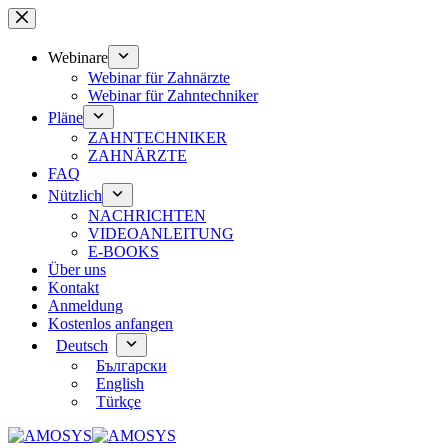
Zum
Inhalt
springen
Webinare
Webinar für Zahnärzte
Webinar für Zahntechniker
Pläne
ZAHNTECHNIKER
ZAHNÄRZTE
FAQ
Nützlich
NACHRICHTEN
VIDEOANLEITUNG
E-BOOKS
Über uns
Kontakt
Anmeldung
Kostenlos anfangen
Deutsch
Български
English
Türkçe