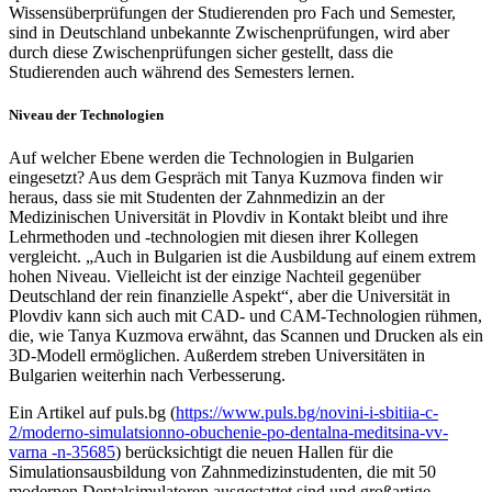
Wissensüberprüfungen der Studierenden pro Fach und Semester,
sind in Deutschland unbekannte Zwischenprüfungen, wird aber
durch diese Zwischenprüfungen sicher gestellt, dass die
Studierenden auch während des Semesters lernen.
Niveau der Technologien
Auf welcher Ebene werden die Technologien in Bulgarien
eingesetzt? Aus dem Gespräch mit Tanya Kuzmova finden wir
heraus, dass sie mit Studenten der Zahnmedizin an der
Medizinischen Universität in Plovdiv in Kontakt bleibt und ihre
Lehrmethoden und -technologien mit diesen ihrer Kollegen
vergleicht. „Auch in Bulgarien ist die Ausbildung auf einem extrem
hohen Niveau. Vielleicht ist der einzige Nachteil gegenüber
Deutschland der rein finanzielle Aspekt“, aber die Universität in
Plovdiv kann sich auch mit CAD- und CAM-Technologien rühmen,
die, wie Tanya Kuzmova erwähnt, das Scannen und Drucken als ein
3D-Modell ermöglichen. Außerdem streben Universitäten in
Bulgarien weiterhin nach Verbesserung.
Ein Artikel auf puls.bg (
https://www.puls.bg/novini-i-sbitiia-c-
2/moderno-simulatsionno-obuchenie-po-dentalna-meditsina-vv-
varna -n-35685
) berücksichtigt die neuen Hallen für die
Simulationsausbildung von Zahnmedizinstudenten, die mit 50
modernen Dentalsimulatoren ausgestattet sind und großartige