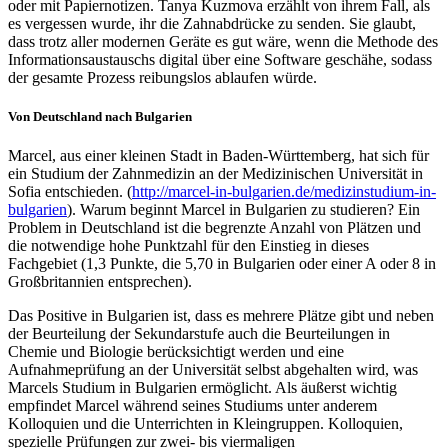
oder mit Papiernotizen. Tanya Kuzmova erzählt von ihrem Fall, als
es vergessen wurde, ihr die Zahnabdrücke zu senden. Sie glaubt,
dass trotz aller modernen Geräte es gut wäre, wenn die Methode des
Informationsaustauschs digital über eine Software geschähe, sodass
der gesamte Prozess reibungslos ablaufen würde.
Von Deutschland nach Bulgarien
Marcel, aus einer kleinen Stadt in Baden-Württemberg, hat sich für
ein Studium der Zahnmedizin an der Medizinischen Universität in
Sofia entschieden. (
http://marcel-in-bulgarien.de/medizinstudium-in-
bulgarien
). Warum beginnt Marcel in Bulgarien zu studieren? Ein
Problem in Deutschland ist die begrenzte Anzahl von Plätzen und
die notwendige hohe Punktzahl für den Einstieg in dieses
Fachgebiet (1,3 Punkte, die 5,70 in Bulgarien oder einer A oder 8 in
Großbritannien entsprechen).
Das Positive in Bulgarien ist, dass es mehrere Plätze gibt und neben
der Beurteilung der Sekundarstufe auch die Beurteilungen in
Chemie und Biologie berücksichtigt werden und eine
Aufnahmeprüfung an der Universität selbst abgehalten wird, was
Marcels Studium in Bulgarien ermöglicht. Als äußerst wichtig
empfindet Marcel während seines Studiums unter anderem
Kolloquien und die Unterrichten in Kleingruppen. Kolloquien,
spezielle Prüfungen zur zwei- bis viermaligen