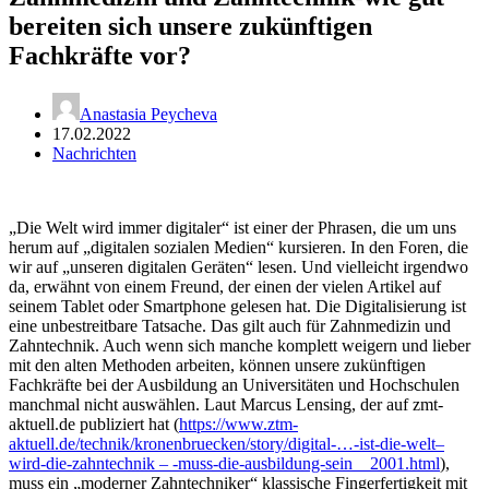
bereiten sich unsere zukünftigen
Fachkräfte vor?
Anastasia Peycheva
17.02.2022
Nachrichten
„Die Welt wird immer digitaler“ ist einer der Phrasen, die um uns
herum auf „digitalen sozialen Medien“ kursieren. In den Foren, die
wir auf „unseren digitalen Geräten“ lesen. Und vielleicht irgendwo
da, erwähnt von einem Freund, der einen der vielen Artikel auf
seinem Tablet oder Smartphone gelesen hat. Die Digitalisierung ist
eine unbestreitbare Tatsache. Das gilt auch für Zahnmedizin und
Zahntechnik. Auch wenn sich manche komplett weigern und lieber
mit den alten Methoden arbeiten, können unsere zukünftigen
Fachkräfte bei der Ausbildung an Universitäten und Hochschulen
manchmal nicht auswählen. Laut Marcus Lensing, der auf zmt-
aktuell.de publiziert hat (
https://www.ztm-
aktuell.de/technik/kronenbruecken/story/digital-…-ist-die-welt–
wird-die-zahntechnik – -muss-die-ausbildung-sein__2001.html
),
muss ein „moderner Zahntechniker“ klassische Fingerfertigkeit mit