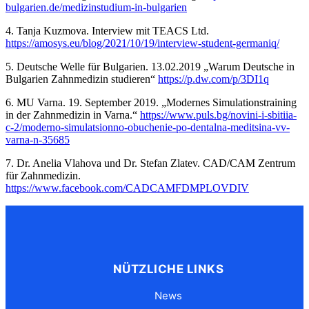
bulgarien.de/medizinstudium-in-bulgarien
4. Tanja Kuzmova. Interview mit TEACS Ltd.
https://amosys.eu/blog/2021/10/19/interview-student-germaniq/
5. Deutsche Welle für Bulgarien. 13.02.2019 „Warum Deutsche in
Bulgarien Zahnmedizin studieren“
https://p.dw.com/p/3DI1q
6. MU Varna. 19. September 2019. „Modernes Simulationstraining
in der Zahnmedizin in Varna.“
https://www.puls.bg/novini-i-sbitiia-
c-2/moderno-simulatsionno-obuchenie-po-dentalna-meditsina-vv-
varna-n-35685
7. Dr. Anelia Vlahova und Dr. Stefan Zlatev. CAD/CAM Zentrum
für Zahnmedizin.
https://www.facebook.com/CADCAMFDMPLOVDIV
NÜTZLICHE LINKS
News