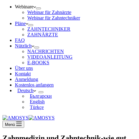
Webinare
Webinar für Zahnärzte
Webinar für Zahntechniker
Pläne
ZAHNTECHNIKER
ZAHNÄRZTE
FAQ
Nützlich
NACHRICHTEN
VIDEOANLEITUNG
E-BOOKS
Über uns
Kontakt
Anmeldung
Kostenlos anfangen
Deutsch
Български
English
Türkçe
Menü
Zahnmedizin und Zahntechnik-wie gut