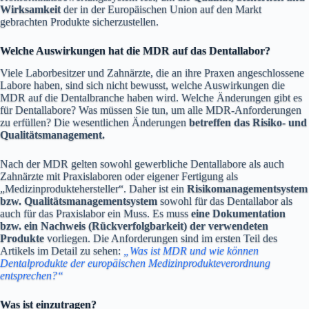
Wirksamkeit
der in der Europäischen Union auf den Markt
gebrachten Produkte sicherzustellen.
Welche Auswirkungen hat die MDR auf das Dentallabor?
Viele Laborbesitzer und Zahnärzte, die an ihre Praxen angeschlossene
Labore haben, sind sich nicht bewusst, welche Auswirkungen die
MDR auf die Dentalbranche haben wird. Welche Änderungen gibt es
für Dentallabore? Was müssen Sie tun, um alle MDR-Anforderungen
zu erfüllen? Die wesentlichen Änderungen
betreffen das
Risiko- und
Qualitätsmanagement.
Nach der MDR gelten sowohl gewerbliche Dentallabore als auch
Zahnärzte mit Praxislaboren oder eigener Fertigung als
„Medizinproduktehersteller“. Daher ist ein
Risikomanagementsystem
bzw. Qualitätsmanagementsystem
sowohl für das Dentallabor als
auch für das Praxislabor ein Muss. Es muss
eine Dokumentation
bzw. ein Nachweis (Rückverfolgbarkeit) der verwendeten
Produkte
vorliegen. Die Anforderungen sind im ersten Teil des
Artikels im Detail zu sehen:
„Was ist MDR und wie können
Dental
produkte der europäischen Medizinprodukteverordnung
entsprechen?“
Was ist einzutragen?