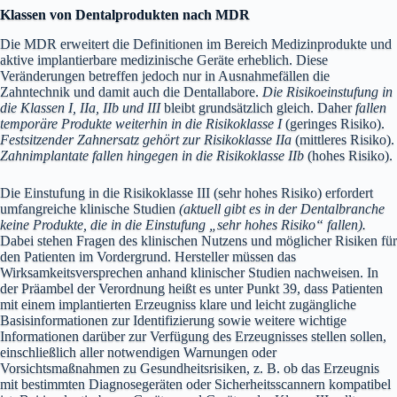
Klassen von Dentalprodukten nach MDR
Die MDR erweitert die Definitionen im Bereich Medizinprodukte und
aktive implantierbare medizinische Geräte erheblich. Diese
Veränderungen betreffen jedoch nur in Ausnahmefällen die
Zahntechnik und damit auch die Dentallabore.
Die Risikoeinstufung in
die Klassen I, IIa, IIb und III
bleibt grundsätzlich gleich. Daher
fallen
temporäre Produkte weiterhin in die Risikoklasse I
(geringes Risiko).
Festsitzender Zahnersatz gehört zur Risikoklasse IIa
(mittleres Risiko).
Zahnimplantate fallen hingegen in die Risikoklasse IIb
(hohes Risiko).
Die Einstufung in die Risikoklasse III (sehr hohes Risiko) erfordert
umfangreiche klinische Studien
(aktuell gibt es in der Dentalbranche
keine Produkte, die in die Einstufung „sehr hohes Risiko“ fallen).
Dabei stehen Fragen des klinischen Nutzens und möglicher Risiken für
den Patienten im Vordergrund. Hersteller müssen das
Wirksamkeitsversprechen anhand klinischer Studien nachweisen. In
der Präambel der Verordnung heißt es unter Punkt 39, dass Patienten
mit einem implantierten Erzeugniss klare und leicht zugängliche
Basisinformationen zur Identifizierung sowie weitere wichtige
Informationen darüber zur Verfügung des Erzeugnisses stellen sollen,
einschließlich aller notwendigen Warnungen oder
Vorsichtsmaßnahmen zu Gesundheitsrisiken, z. B. ob das Erzeugnis
mit bestimmten Diagnosegeräten oder Sicherheitsscannern kompatibel