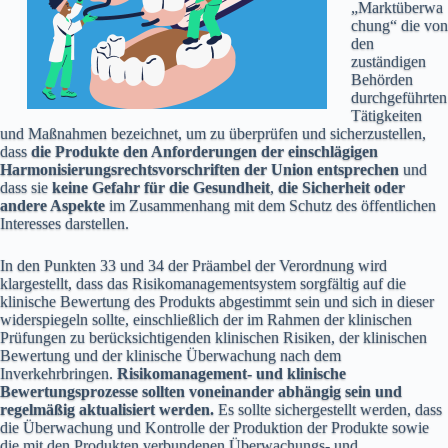
„Marktüberwa
chung“ die von
den
zuständigen
Behörden
durchgeführten
Tätigkeiten
und Maßnahmen bezeichnet, um zu überprüfen und sicherzustellen,
dass
die Produkte den Anforderungen der einschlägigen
Harmonisierungsrechtsvorschriften der Union entsprechen
und
dass sie
keine Gefahr für die Gesundheit
,
die Sicherheit oder
andere Aspekte
im Zusammenhang mit dem Schutz des öffentlichen
Interesses darstellen.
In den Punkten 33 und 34 der Präambel der Verordnung wird
klargestellt, dass das Risikomanagementsystem sorgfältig auf die
klinische Bewertung des Produkts abgestimmt sein und sich in dieser
widerspiegeln sollte, einschließlich der im Rahmen der klinischen
Prüfungen zu berücksichtigenden klinischen Risiken, der klinischen
Bewertung und der klinische Überwachung nach dem
Inverkehrbringen.
Risikomanagement- und klinische
Bewertungsprozesse sollten voneinander abhängig sein und
regelmäßig aktualisiert werden.
Es sollte sichergestellt werden, dass
die Überwachung und Kontrolle der Produktion der Produkte sowie
die mit den Produkten verbundenen Überwachungs- und