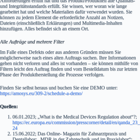
Anforderungen erfüllt hat und das Produkt/Produktteil alle Qualitäts-
und Integritätsstandards erfüllt. Sie wissen, wer woran wie lange
gearbeitet hat und welche Materialien dafür verwendet wurden. Sie
können zu jedem Element die erforderliche Anzahl an Notizen,
Dateien (einschließlich Erklärungen) und Multimedia-Inhalten
hinzufügen. Alles befindet sich an einem Ort.
Alle
Aufträge und mehrere Filter
Im Falle eines Defekts oder aus anderen Gründen müssen Sie
möglicherweise nach eines alten Auftrags suchen. Ihre Informationen
gehen nicht verloren und alles ist vorhanden – sie können mithilfe von
Filtern leicht den Auftrag finden und vom Bestelldatum bis zur letzten
Phase der Produktherstellung die Prozesse verfolgen.
Finden Sie selbst heraus und buchen Sie eine DEMO unter:
https://amosys.eu/309-2/schedule-a-demo/
Quellen:
06.01.2023; „What is the Medical Devices Regulation about“?;
https://ec.europa.eu/commission/presscorner/detail/en/qanda_23_
24
15.06.2022; Das Online- Magazin für Zahnarztpraxis und
Dentallabor; „MDR in der Zahntechnik und im Praxislabor“;