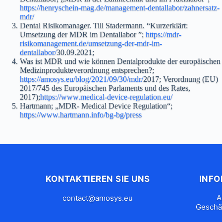
https://henryschein-mag.de/management-dentallabor/zahnersatz-
mdr/
Dental Risikomanager
.
Till Stadermann
.
“Kurzerklärt:
Umsetzung der MDR im Dentallabor ”;
https://mdr-
risikomanagement.de/umsetzung-der-mdr-im-
dentallabor/
30.09.2021;
Was ist MDR und wie können Dentalprodukte der europäischen
Medizinprodukteverordnung entsprechen?;
https://amosys.eu/blog/2021/09/30/mdr/
2017; Verordnung (EU)
2017/745 des Europäischen Parlaments und des Rates,
2017);
https://www.medical-device-regulation.eu/
Hartmann; „MDR- Medical Device Regulation“;
https://www.hartmann.info/bg-bg/press
KONTAKTIEREN SIE UNS
INF
A
contact@amosys.eu
Geschä