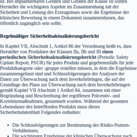
ist. Bei implantierbaren Geräten und Geräten der Klasse III sollten
Hersteller die wichtigsten Aspekte im Zusammenhang mit der
Sicherheit und Leistung des Erzeugnisses sowie die Ergebnisse der
klinischen Bewertung in einem Dokument zusammenfassen, das
öffentlich zugänglich sein sollte.
Regelmäßiger Sicherheitsaktualisierungsbericht
In Kapitel VII, Abschnitt 1, Artikel 86 der Verordnung heißt es, dass
Hersteller von Produkten der Klassen IIa, IIb und III
einen
periodischen Sicherheitsaktualisierungsbericht
(Periodic Safety
Update Report, PSUR) für jedes Produkt und gegebenenfalls für jede
Produktkategorie oder -gruppe erstellen müssen, in dem die Ergebnisse
zusammengefasst sind und Schlussfolgerungen der Analysen der
Daten zur Überwachung nach dem Inverkehrbringen, die auf der
Grundlage des Plans zur Überwachung nach dem Inverkehrbringen
gemäß Kapitel VII Abschnitt 1 Artikel 84, zusammen mit einer
Begründung und Beschreibung der ergriffenen Präventiv- und
Korrekturmaßnahmen, gesammelt wurden. Während der gesamten
Lebensdauer des betreffenden Produkts muss dieses
Sicherheitsdatenblatt Folgendes enthalten:
Die Schlussfolgerungen zur Bestimmung des Risiko-Nutzen-
Verhältnisses;
Die wichtigsten Ergebnisse der klinischen Überwachung nach