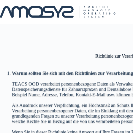
Zum
Inhalt
springen
Richtlinie zur Ve
Warum sollten Sie sich mit den Richtlinien zur Verarbei
TЕACS OOD verarbeitet personenbezogene Daten als Verwalter p
Datenspeicherungsdienste für Zahnarztpraxen und Dentallabore 
Beispiel Name, Adresse, Telefon, Kontakt-E-Mail usw. können b
Als Ausdruck unserer Verpflichtung, ein Höchstmaß an Schutz Ih
Verarbeitung personenbezogener Daten, die im Einklang mit den
grundlegenden Fragen zu unserer Verarbeitung personenbezogene
welche Rechte Sie in Bezug auf die von uns verarbeiteten pers
Wenn Sie in dieser Richtlinie keine Antwort auf Ihre Fragen i