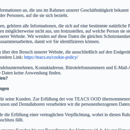
rmationen an, die uns im Rahmen unserer Geschäftstätigkeit bekannt w
r Personen, auf die sie sich bezieht.
en, gehören alle Informationen, die sich auf eine bestimmte natürliche
n möglicherweise nicht aus, um festzustellen, auf welche Person sie s
er Website. Wir wenden auf diese Daten die gleichen Schutzstandards 
usammenarbeiten, damit wir Sie identifizieren können.
über den Besuch unserer Website, die ausschließlich auf den Endgeräte
lgendem Link:
https://teacs.eu/cookie-policy/
Handelsunternehmen, Kontaktadresse, Bürotelefonnummern und E-Mail-A
se Daten keine Anwendung finden.
ten?
ungen
 für seine Kunden. Zur Erfüllung der von TEACS OOD übernommenen V
xen und Dentallaboren verarbeiten wir die personenbezogenen Daten
ade die Erfüllung einer vertraglichen Verpflichtung, wobei in diesen 
chluss fällt.