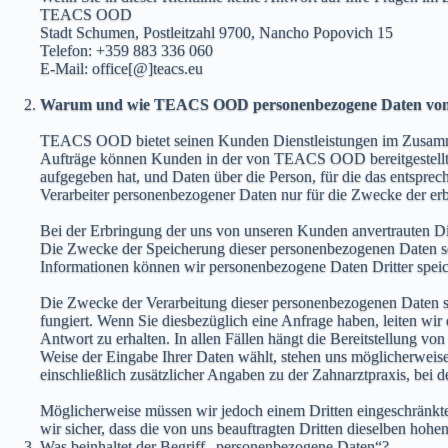
TEACS OOD
Stadt Schumen, Postleitzahl 9700, Nancho Popovich 15
Telefon: +359 883 336 060
E-Mail: office[@]teacs.eu
Warum und wie TEACS OOD personenbezogene Daten von 
TEACS OOD bietet seinen Kunden Dienstleistungen im Zusammen
Aufträge können Kunden in der von TEACS OOD bereitgestellte
aufgegeben hat, und Daten über die Person, für die das entspre
Verarbeiter personenbezogener Daten nur für die Zwecke der erb
Bei der Erbringung der uns von unseren Kunden anvertrauten Dien
Die Zwecke der Speicherung dieser personenbezogenen Daten so
Informationen können wir personenbezogene Daten Dritter speic
Die Zwecke der Verarbeitung dieser personenbezogenen Daten s
fungiert. Wenn Sie diesbezüglich eine Anfrage haben, leiten wir
Antwort zu erhalten. In allen Fällen hängt die Bereitstellung vo
Weise der Eingabe Ihrer Daten wählt, stehen uns möglicherweise
einschließlich zusätzlicher Angaben zu der Zahnarztpraxis, bei d
Möglicherweise müssen wir jedoch einem Dritten eingeschränkten
wir sicher, dass die von uns beauftragten Dritten dieselben ho
Was beinhaltet der Begriff „personenbezogene Daten“?