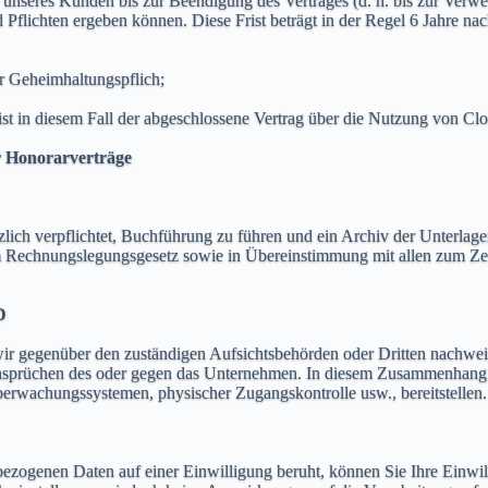
nseres Kunden bis zur Beendigung des Vertrages (d. h. bis zur Verwe
d Pflichten ergeben können. Diese Frist beträgt in der Regel 6 Jahre na
r Geheimhaltungspflich;
st in diesem Fall der abgeschlossene Vertrag über die Nutzung von Cl
r Honorarverträge
zlich verpflichtet, Buchführung zu führen und ein Archiv der Unterlage
 Rechnungslegungsgesetz sowie in Übereinstimmung mit allen zum Zeit
D
wir gegenüber den zuständigen Aufsichtsbehörden oder Dritten nachwei
üchen des oder gegen das Unternehmen. In diesem Zusammenhang verar
berwachungssystemen, physischer Zugangskontrolle usw., bereitstellen.
nbezogenen Daten auf einer Einwilligung beruht, können Sie Ihre Einwil